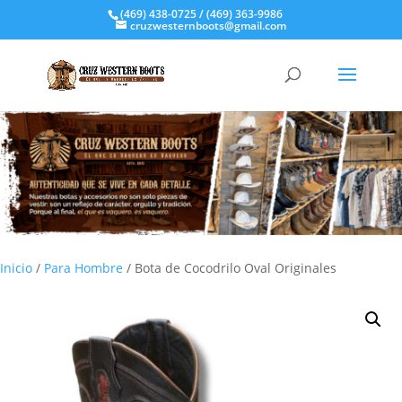
(469) 438-0725 / (469) 363-9986
cruzwesternboots@gmail.com
Inicio
/
Para Hombre
/ Bota de Cocodrilo Oval Originales