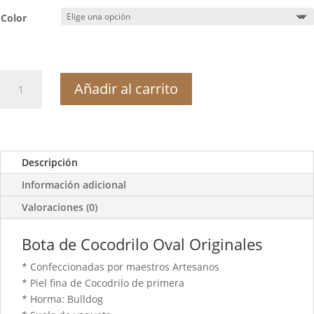
Color
Bota
Añadir al carrito
de
Cocodrilo
Oval
Originales
cantidad
Descripción
Información adicional
Valoraciones (0)
Bota de Cocodrilo Oval Originales
* Confeccionadas por maestros Artesanos
* Piel fina de Cocodrilo de primera
* Horma: Bulldog