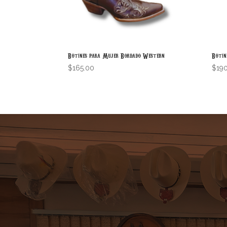
Botines para Mujer Bordado Western
Botin
$
165.00
$
19