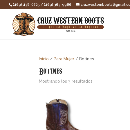
(469) 438-0725 / (469) 363-9986
cruzwesternboots@gmail.c
Inicio
/
Para Mujer
/ Botines
Botines
Ordenado
Mostrando los 3 resultados
por
popularidad