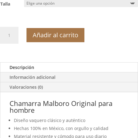
Talla
Chamarra
Añadir al carrito
Malboro
Original
para
hombre
cantidad
Descripción
Información adicional
Valoraciones (0)
Chamarra Malboro Original para
hombre
Diseño vaquero clásico y auténtico
Hechas 100% en México, con orgullo y calidad
Material resistente y cómodo para uso diario