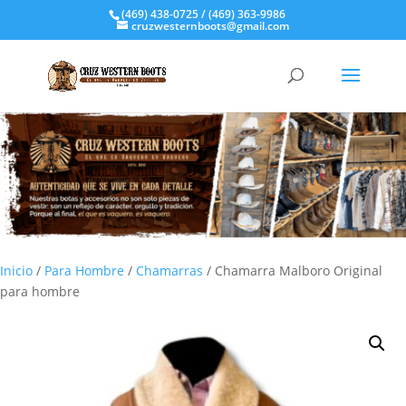
(469) 438-0725 / (469) 363-9986
cruzwesternboots@gmail.com
Inicio
/
Para Hombre
/
Chamarras
/ Chamarra Malboro Original
para hombre